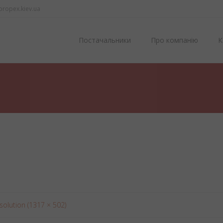
propex.kiev.ua
Skip to content
Постачальники
Про компанію
К
esolution (1317 × 502)