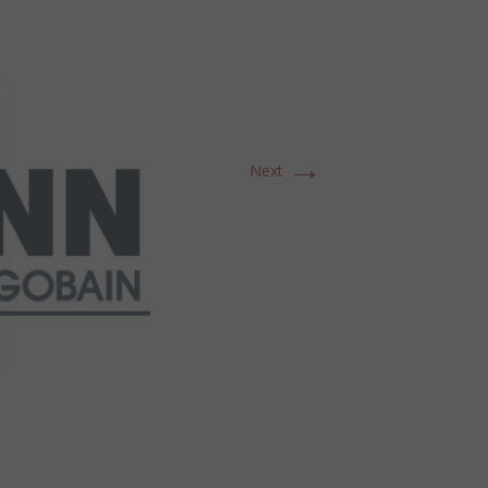
→
Next